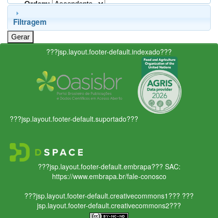
Ordem:
Filtragem
???jsp.layout.footer-default.indexado???
???jsp.layout.footer-default.suportado???
???jsp.layout.footer-default.embrapa???
SAC:
https://www.embrapa.br/fale-conosco
???jsp.layout.footer-default.creativecommons1???
???
jsp.layout.footer-default.creativecommons2???