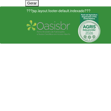
???jsp.layout.footer-default.indexado???