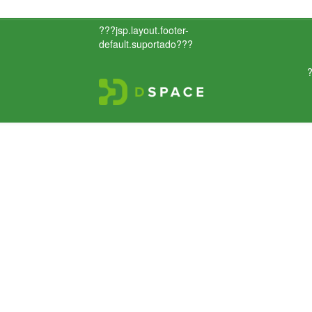
???jsp.layout.footer-
default.suportado???
?