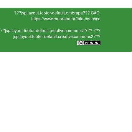
???jsp.layout.footer-default.embrapa???
SAC:
https://www.embrapa.br/fale-conosco
??jsp.layout.footer-default.creativecommons1???
???
jsp.layout.footer-default.creativecommons2???