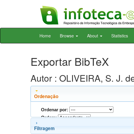
Skip
Home
Browse
About
Statistics
navigation
Exportar BibTeX
Autor : OLIVEIRA, S. J. d
Ordenação
Ordenar por:
Ordem:
Filtragem