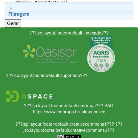
Ordem:
Filtragem
???jsp.layout.footer-default.indexado???
???jsp.layout.footer-default.suportado???
???jsp.layout.footer-default.embrapa???
SAC:
https://www.embrapa.br/fale-conosco
???jsp.layout.footer-default.creativecommons1???
???
jsp.layout.footer-default.creativecommons2???