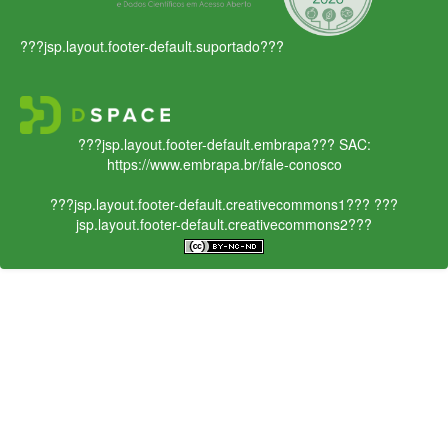
???jsp.layout.footer-default.suportado???
???jsp.layout.footer-default.embrapa???
SAC:
https://www.embrapa.br/fale-conosco
???jsp.layout.footer-default.creativecommons1???
???
jsp.layout.footer-default.creativecommons2???