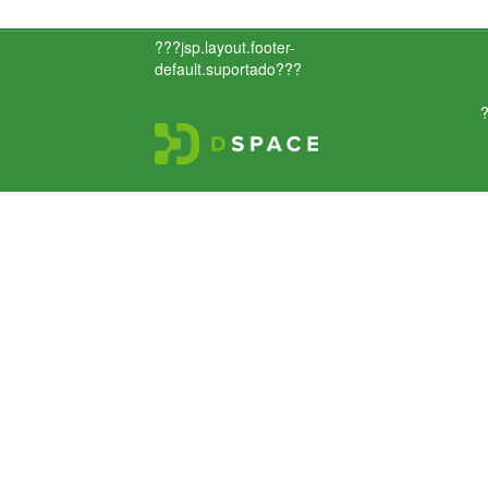
???jsp.layout.footer-
default.suportado???
?