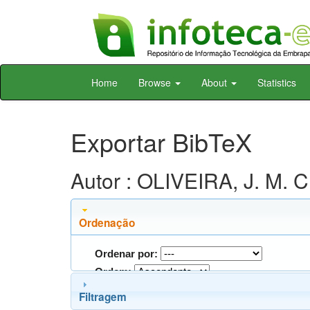
Skip
Home
Browse
About
Statistics
navigation
Exportar BibTeX
Autor : OLIVEIRA, J. M. C
Ordenação
Ordenar por:
Ordem:
Filtragem