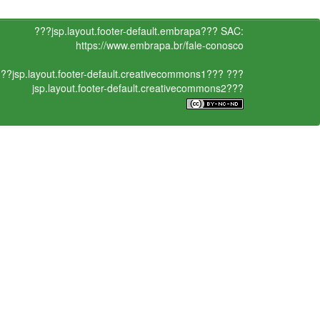
???jsp.layout.footer-default.embrapa???
SAC:
https://www.embrapa.br/fale-conosco
??jsp.layout.footer-default.creativecommons1???
???
jsp.layout.footer-default.creativecommons2???