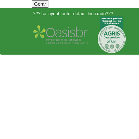
???jsp.layout.footer-default.indexado???