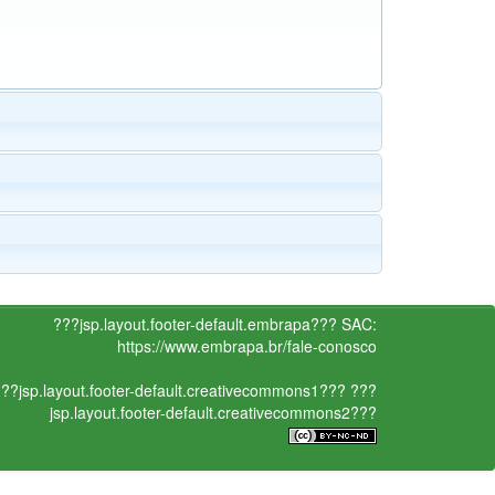
???jsp.layout.footer-default.embrapa???
SAC:
https://www.embrapa.br/fale-conosco
??jsp.layout.footer-default.creativecommons1???
???
jsp.layout.footer-default.creativecommons2???