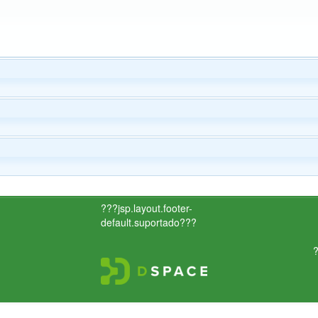
???jsp.layout.footer-
default.suportado???
?