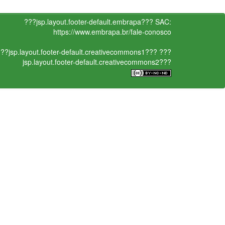
???jsp.layout.footer-default.embrapa???
SAC:
https://www.embrapa.br/fale-conosco
??jsp.layout.footer-default.creativecommons1???
???
jsp.layout.footer-default.creativecommons2???