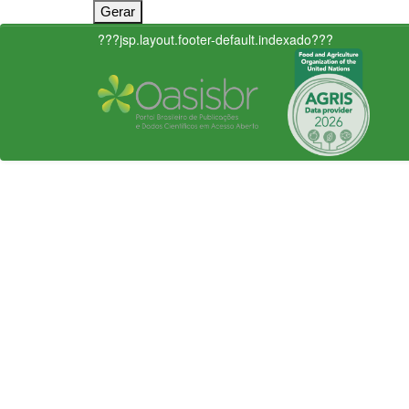
???jsp.layout.footer-default.indexado???