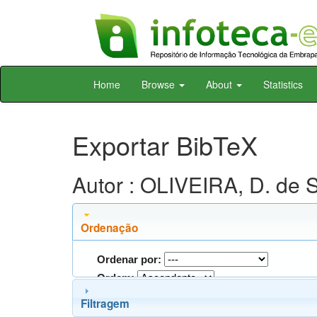
Skip
Home
Browse
About
Statistics
navigation
Exportar BibTeX
Autor : OLIVEIRA, D. de S
Ordenação
Ordenar por:
Ordem:
Filtragem