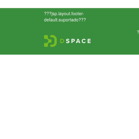
???jsp.layout.footer-
default.suportado???
?