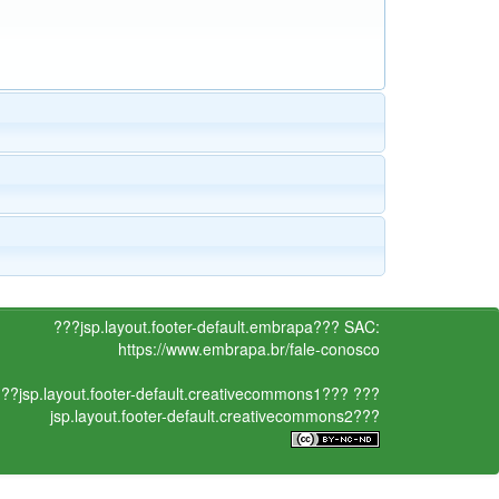
???jsp.layout.footer-default.embrapa???
SAC:
https://www.embrapa.br/fale-conosco
??jsp.layout.footer-default.creativecommons1???
???
jsp.layout.footer-default.creativecommons2???