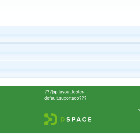
???jsp.layout.footer-
default.suportado???
?