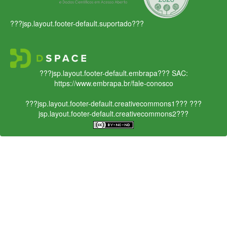
???jsp.layout.footer-default.suportado???
???jsp.layout.footer-default.embrapa???
SAC:
https://www.embrapa.br/fale-conosco
???jsp.layout.footer-default.creativecommons1???
???
jsp.layout.footer-default.creativecommons2???