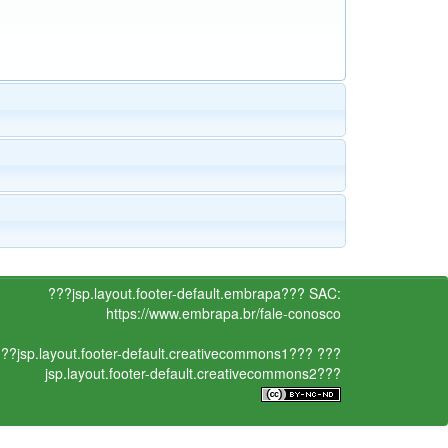
???jsp.layout.footer-default.embrapa???
SAC:
https://www.embrapa.br/fale-conosco
??jsp.layout.footer-default.creativecommons1???
???
jsp.layout.footer-default.creativecommons2???