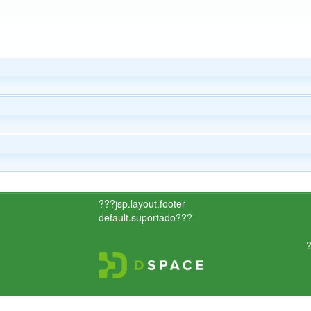
???jsp.layout.footer-
default.suportado???
?