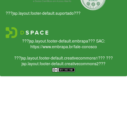
???jsp.layout.footer-default.suportado???
???jsp.layout.footer-default.embrapa???
SAC:
https://www.embrapa.br/fale-conosco
???jsp.layout.footer-default.creativecommons1???
???
jsp.layout.footer-default.creativecommons2???