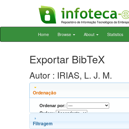
Skip
Home
Browse
About
Statistics
navigation
Exportar BibTeX
Autor : IRIAS, L. J. M.
Ordenação
Ordenar por:
Ordem:
Filtragem