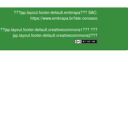
???jsp.layout.footer-default.embrapa???
SAC:
https://www.embrapa.br/fale-conosco
??jsp.layout.footer-default.creativecommons1???
???
jsp.layout.footer-default.creativecommons2???