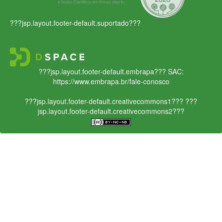
???jsp.layout.footer-default.suportado???
???jsp.layout.footer-default.embrapa???
SAC:
https://www.embrapa.br/fale-conosco
???jsp.layout.footer-default.creativecommons1???
???
jsp.layout.footer-default.creativecommons2???