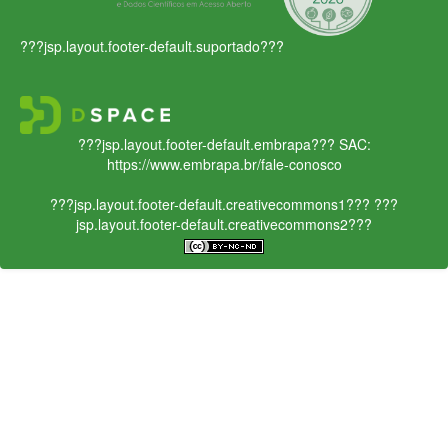
???jsp.layout.footer-default.suportado???
???jsp.layout.footer-default.embrapa???
SAC:
https://www.embrapa.br/fale-conosco
???jsp.layout.footer-default.creativecommons1???
???
jsp.layout.footer-default.creativecommons2???