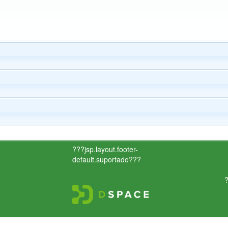
???jsp.layout.footer-
default.suportado???
?