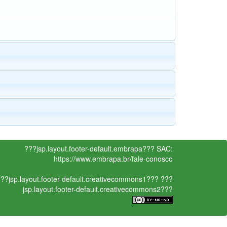
???jsp.layout.footer-default.embrapa???
SAC:
https://www.embrapa.br/fale-conosco
??jsp.layout.footer-default.creativecommons1???
???
jsp.layout.footer-default.creativecommons2???