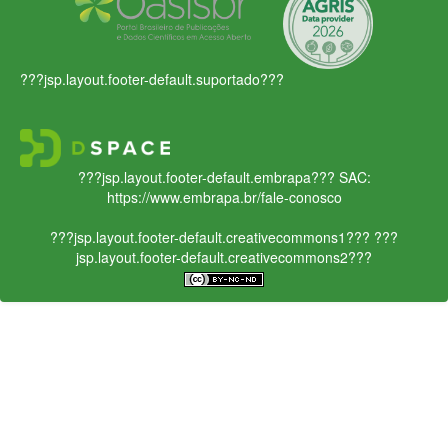
???jsp.layout.footer-default.suportado???
???jsp.layout.footer-default.embrapa???
SAC:
https://www.embrapa.br/fale-conosco
???jsp.layout.footer-default.creativecommons1???
???
jsp.layout.footer-default.creativecommons2???