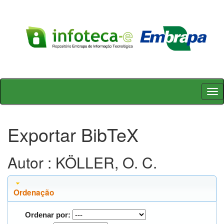
Skip
navigation
Exportar BibTeX
Autor : KÖLLER, O. C.
Ordenação
Ordenar por: