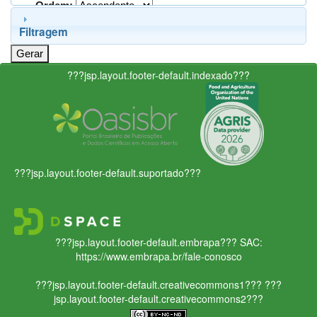
Ordem:
Filtragem
???jsp.layout.footer-default.indexado???
???jsp.layout.footer-default.suportado???
???jsp.layout.footer-default.embrapa???
SAC:
https://www.embrapa.br/fale-conosco
???jsp.layout.footer-default.creativecommons1???
???
jsp.layout.footer-default.creativecommons2???