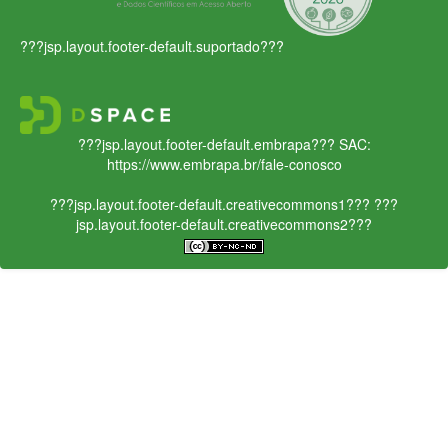
???jsp.layout.footer-default.suportado???
???jsp.layout.footer-default.embrapa???
SAC:
https://www.embrapa.br/fale-conosco
???jsp.layout.footer-default.creativecommons1???
???
jsp.layout.footer-default.creativecommons2???