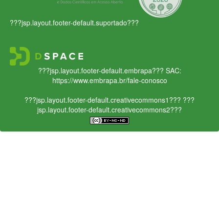
???jsp.layout.footer-default.suportado???
???jsp.layout.footer-default.embrapa???
SAC:
https://www.embrapa.br/fale-conosco
???jsp.layout.footer-default.creativecommons1???
???
jsp.layout.footer-default.creativecommons2???