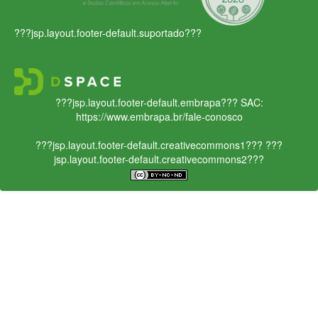
???jsp.layout.footer-default.suportado???
???jsp.layout.footer-default.embrapa???
SAC:
https://www.embrapa.br/fale-conosco
???jsp.layout.footer-default.creativecommons1???
???
jsp.layout.footer-default.creativecommons2???