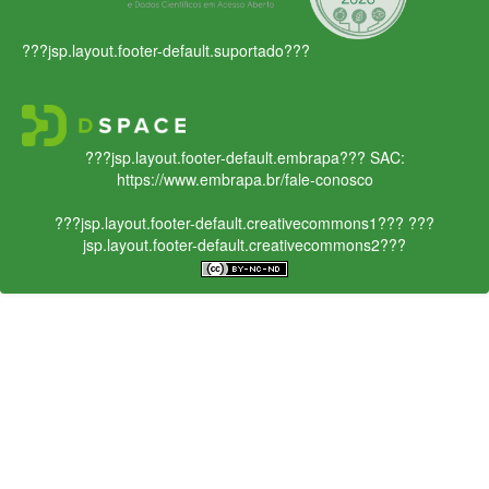
???jsp.layout.footer-default.suportado???
???jsp.layout.footer-default.embrapa???
SAC:
https://www.embrapa.br/fale-conosco
???jsp.layout.footer-default.creativecommons1???
???
jsp.layout.footer-default.creativecommons2???