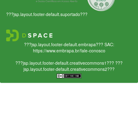
???jsp.layout.footer-default.suportado???
???jsp.layout.footer-default.embrapa???
SAC:
https://www.embrapa.br/fale-conosco
???jsp.layout.footer-default.creativecommons1???
???
jsp.layout.footer-default.creativecommons2???