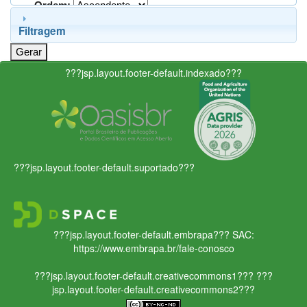
Ordem:
Filtragem
???jsp.layout.footer-default.indexado???
???jsp.layout.footer-default.suportado???
???jsp.layout.footer-default.embrapa???
SAC:
https://www.embrapa.br/fale-conosco
???jsp.layout.footer-default.creativecommons1???
???
jsp.layout.footer-default.creativecommons2???