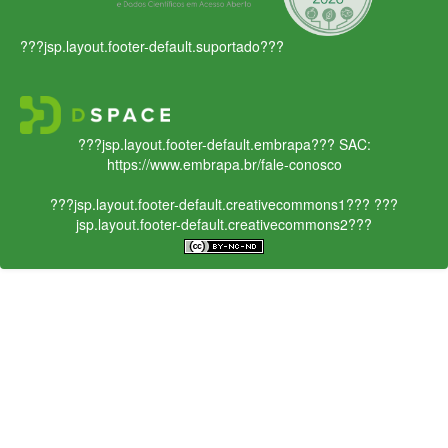
???jsp.layout.footer-default.suportado???
???jsp.layout.footer-default.embrapa???
SAC:
https://www.embrapa.br/fale-conosco
???jsp.layout.footer-default.creativecommons1???
???
jsp.layout.footer-default.creativecommons2???