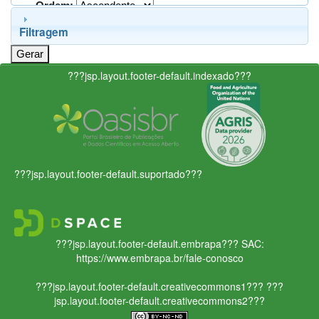
Ordem:
Filtragem
???jsp.layout.footer-default.indexado???
???jsp.layout.footer-default.suportado???
???jsp.layout.footer-default.embrapa???
SAC:
https://www.embrapa.br/fale-conosco
???jsp.layout.footer-default.creativecommons1???
???
jsp.layout.footer-default.creativecommons2???