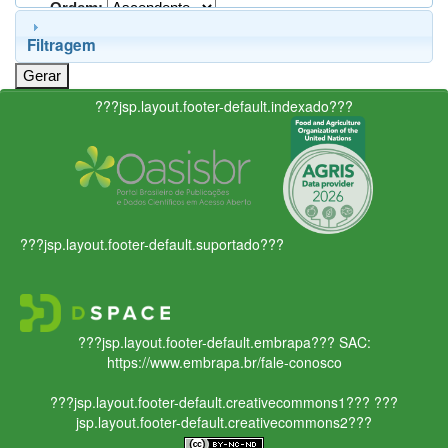
Ordem:
Filtragem
???jsp.layout.footer-default.indexado???
???jsp.layout.footer-default.suportado???
???jsp.layout.footer-default.embrapa???
SAC:
https://www.embrapa.br/fale-conosco
???jsp.layout.footer-default.creativecommons1???
???
jsp.layout.footer-default.creativecommons2???