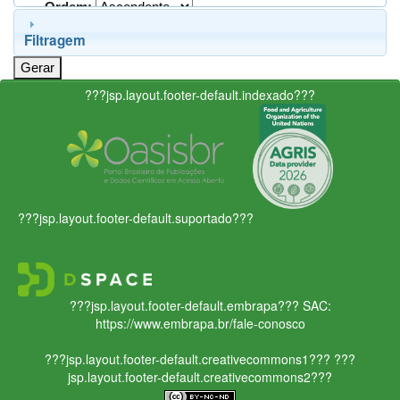
Ordem:
Filtragem
???jsp.layout.footer-default.indexado???
???jsp.layout.footer-default.suportado???
???jsp.layout.footer-default.embrapa???
SAC:
https://www.embrapa.br/fale-conosco
???jsp.layout.footer-default.creativecommons1???
???
jsp.layout.footer-default.creativecommons2???