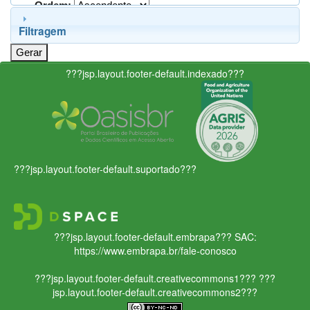
Ordem:
Filtragem
???jsp.layout.footer-default.indexado???
???jsp.layout.footer-default.suportado???
???jsp.layout.footer-default.embrapa???
SAC:
https://www.embrapa.br/fale-conosco
???jsp.layout.footer-default.creativecommons1???
???
jsp.layout.footer-default.creativecommons2???