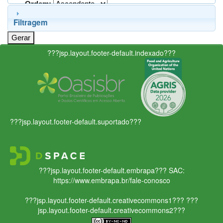
Ordem:
Filtragem
???jsp.layout.footer-default.indexado???
???jsp.layout.footer-default.suportado???
???jsp.layout.footer-default.embrapa???
SAC:
https://www.embrapa.br/fale-conosco
???jsp.layout.footer-default.creativecommons1???
???
jsp.layout.footer-default.creativecommons2???