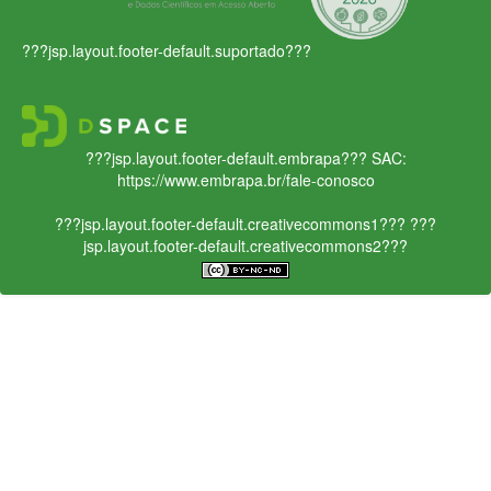
???jsp.layout.footer-default.suportado???
???jsp.layout.footer-default.embrapa???
SAC:
https://www.embrapa.br/fale-conosco
???jsp.layout.footer-default.creativecommons1???
???
jsp.layout.footer-default.creativecommons2???