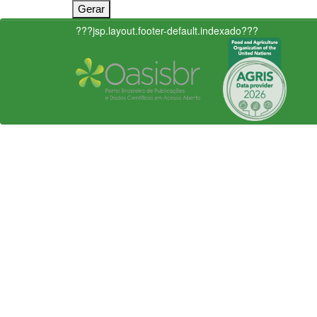
???jsp.layout.footer-default.indexado???