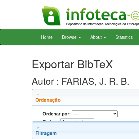
Skip
Home
Browse
About
Statistics
navigation
Exportar BibTeX
Autor : FARIAS, J. R. B.
Ordenação
Ordenar por:
Ordem:
Filtragem