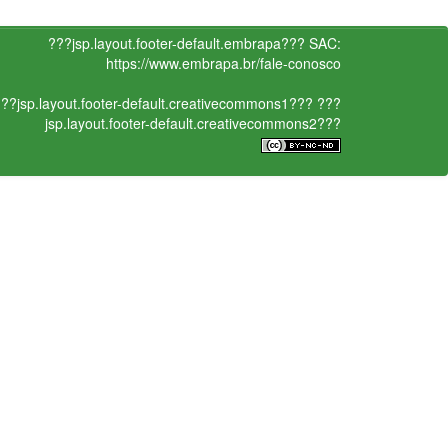
???jsp.layout.footer-default.embrapa???
SAC:
https://www.embrapa.br/fale-conosco
??jsp.layout.footer-default.creativecommons1???
???
jsp.layout.footer-default.creativecommons2???