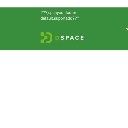
???jsp.layout.footer-
default.suportado???
?