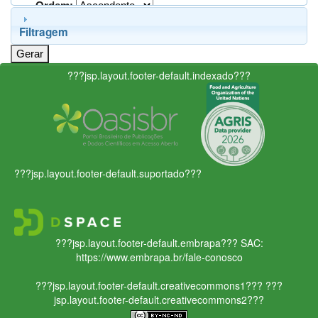
Ordem:
Filtragem
???jsp.layout.footer-default.indexado???
???jsp.layout.footer-default.suportado???
???jsp.layout.footer-default.embrapa???
SAC:
https://www.embrapa.br/fale-conosco
???jsp.layout.footer-default.creativecommons1???
???
jsp.layout.footer-default.creativecommons2???