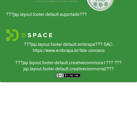
???jsp.layout.footer-default.suportado???
???jsp.layout.footer-default.embrapa???
SAC:
https://www.embrapa.br/fale-conosco
???jsp.layout.footer-default.creativecommons1???
???
jsp.layout.footer-default.creativecommons2???