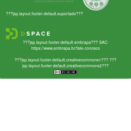
???jsp.layout.footer-default.suportado???
???jsp.layout.footer-default.embrapa???
SAC:
https://www.embrapa.br/fale-conosco
???jsp.layout.footer-default.creativecommons1???
???
jsp.layout.footer-default.creativecommons2???