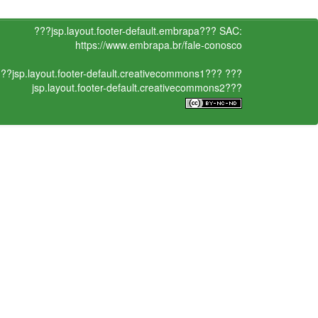
???jsp.layout.footer-default.embrapa???
SAC:
https://www.embrapa.br/fale-conosco
??jsp.layout.footer-default.creativecommons1???
???
jsp.layout.footer-default.creativecommons2???