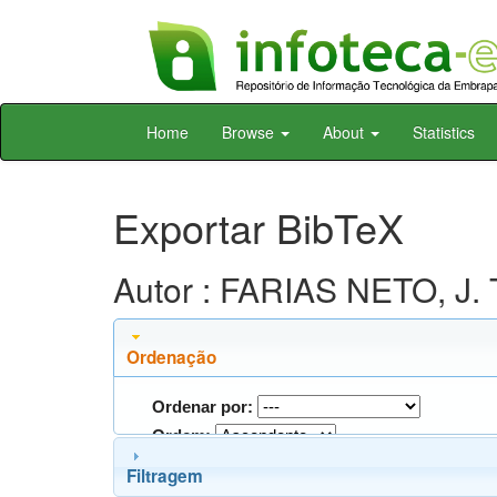
Skip
Home
Browse
About
Statistics
navigation
Exportar BibTeX
Autor : FARIAS NETO, J. 
Ordenação
Ordenar por:
Ordem:
Filtragem