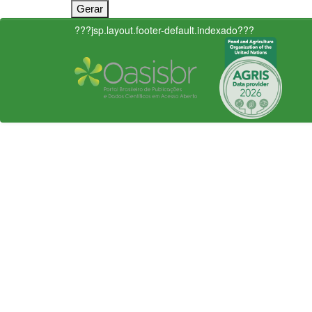
???jsp.layout.footer-default.indexado???