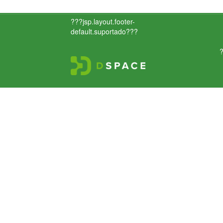
???jsp.layout.footer-
default.suportado???
?