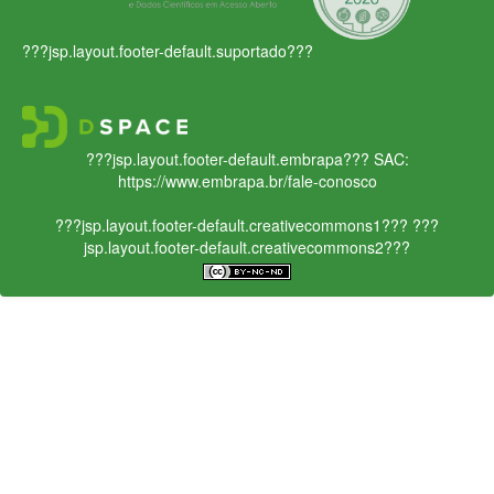
???jsp.layout.footer-default.suportado???
???jsp.layout.footer-default.embrapa???
SAC:
https://www.embrapa.br/fale-conosco
???jsp.layout.footer-default.creativecommons1???
???
jsp.layout.footer-default.creativecommons2???