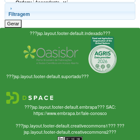
Ordem:
Filtragem
???jsp.layout.footer-default.indexado???
???jsp.layout.footer-default.suportado???
???jsp.layout.footer-default.embrapa???
SAC:
https://www.embrapa.br/fale-conosco
???jsp.layout.footer-default.creativecommons1???
???
jsp.layout.footer-default.creativecommons2???