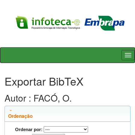
Skip
navigation
Exportar BibTeX
Autor : FACÓ, O.
Ordenação
Ordenar por: