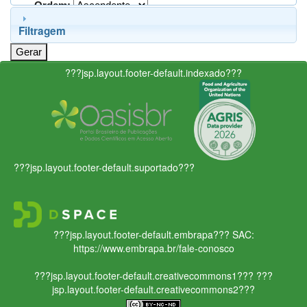
Ordem:
Filtragem
???jsp.layout.footer-default.indexado???
???jsp.layout.footer-default.suportado???
???jsp.layout.footer-default.embrapa???
SAC:
https://www.embrapa.br/fale-conosco
???jsp.layout.footer-default.creativecommons1???
???
jsp.layout.footer-default.creativecommons2???