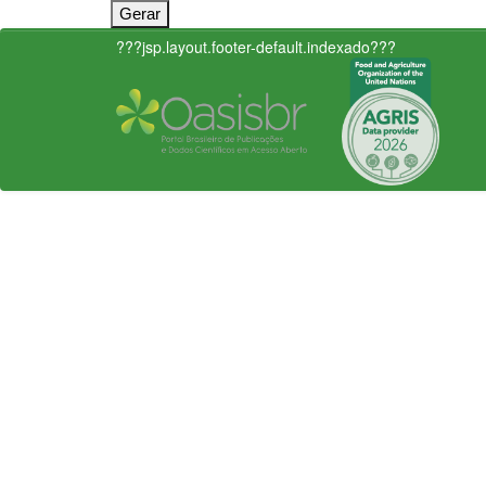
???jsp.layout.footer-default.indexado???