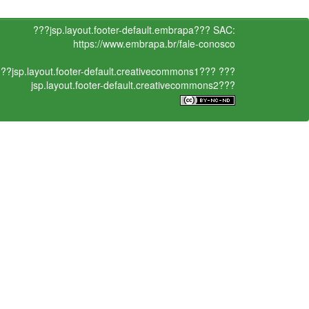
???jsp.layout.footer-default.embrapa???
SAC:
https://www.embrapa.br/fale-conosco
??jsp.layout.footer-default.creativecommons1???
???
jsp.layout.footer-default.creativecommons2???