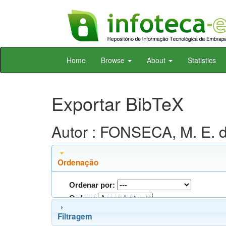
Skip
Home
Browse
About
Statistics
navigation
Exportar BibTeX
Autor : FONSECA, M. E. 
Ordenação
Ordenar por:
Ordem:
Filtragem