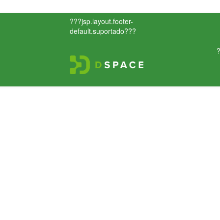
???jsp.layout.footer-
default.suportado???
?