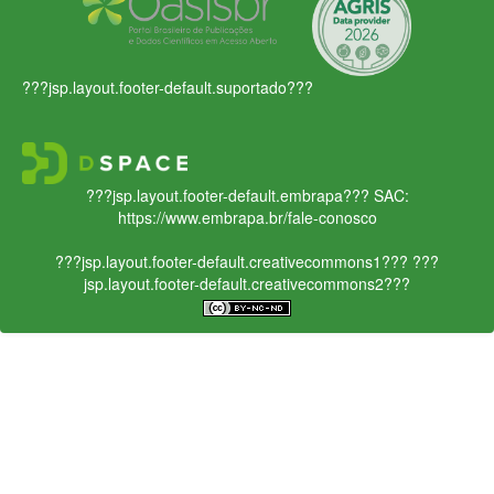
???jsp.layout.footer-default.suportado???
???jsp.layout.footer-default.embrapa???
SAC:
https://www.embrapa.br/fale-conosco
???jsp.layout.footer-default.creativecommons1???
???
jsp.layout.footer-default.creativecommons2???