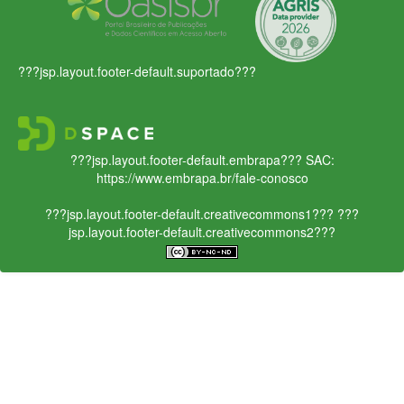
???jsp.layout.footer-default.suportado???
???jsp.layout.footer-default.embrapa???
SAC:
https://www.embrapa.br/fale-conosco
???jsp.layout.footer-default.creativecommons1???
???
jsp.layout.footer-default.creativecommons2???