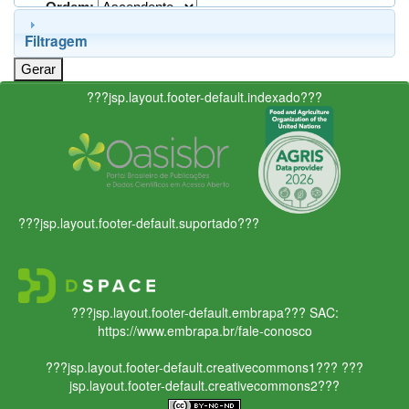
Ordem:
Filtragem
???jsp.layout.footer-default.indexado???
???jsp.layout.footer-default.suportado???
???jsp.layout.footer-default.embrapa???
SAC:
https://www.embrapa.br/fale-conosco
???jsp.layout.footer-default.creativecommons1???
???
jsp.layout.footer-default.creativecommons2???