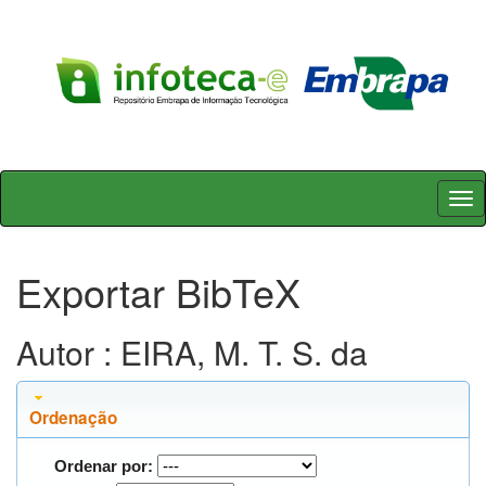
Skip
navigation
Exportar BibTeX
Autor : EIRA, M. T. S. da
Ordenação
Ordenar por: