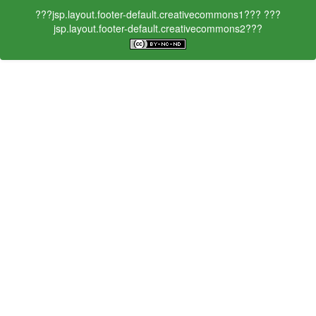
???jsp.layout.footer-default.creativecommons1???
???
jsp.layout.footer-default.creativecommons2???