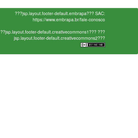
???jsp.layout.footer-default.embrapa???
SAC:
https://www.embrapa.br/fale-conosco
??jsp.layout.footer-default.creativecommons1???
???
jsp.layout.footer-default.creativecommons2???