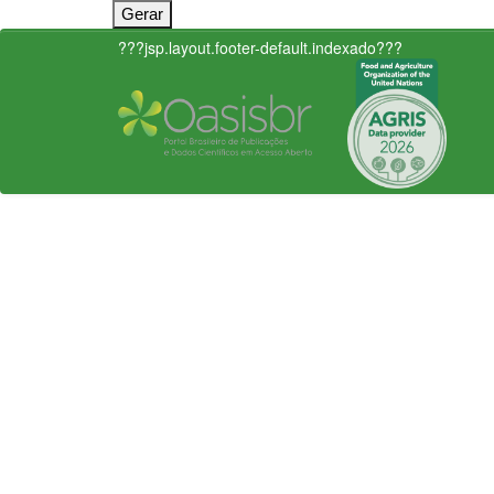
???jsp.layout.footer-default.indexado???