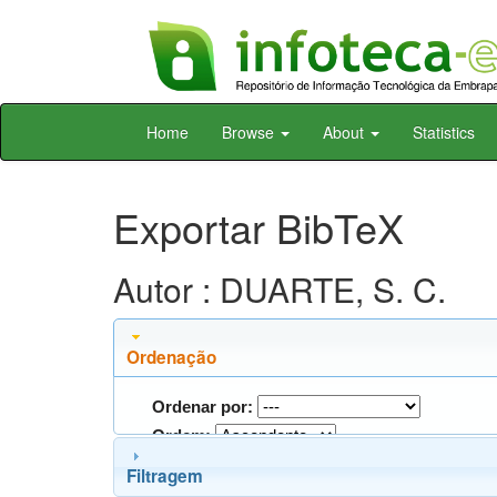
Skip
Home
Browse
About
Statistics
navigation
Exportar BibTeX
Autor : DUARTE, S. C.
Ordenação
Ordenar por:
Ordem:
Filtragem