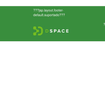
???jsp.layout.footer-
default.suportado???
?