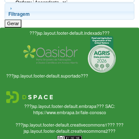
Ordem:
Filtragem
???jsp.layout.footer-default.indexado???
???jsp.layout.footer-default.suportado???
???jsp.layout.footer-default.embrapa???
SAC:
https://www.embrapa.br/fale-conosco
???jsp.layout.footer-default.creativecommons1???
???
jsp.layout.footer-default.creativecommons2???