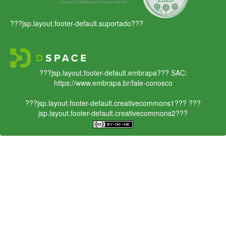
???jsp.layout.footer-default.suportado???
???jsp.layout.footer-default.embrapa???
SAC:
https://www.embrapa.br/fale-conosco
???jsp.layout.footer-default.creativecommons1???
???
jsp.layout.footer-default.creativecommons2???