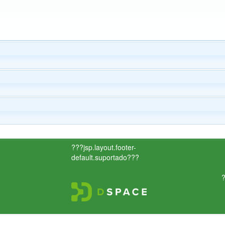
???jsp.layout.footer-
default.suportado???
?