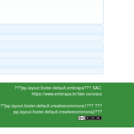
???jsp.layout.footer-default.embrapa???
SAC:
https://www.embrapa.br/fale-conosco
??jsp.layout.footer-default.creativecommons1???
???
jsp.layout.footer-default.creativecommons2???