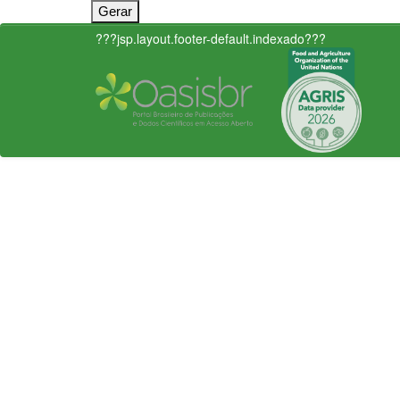
???jsp.layout.footer-default.indexado???