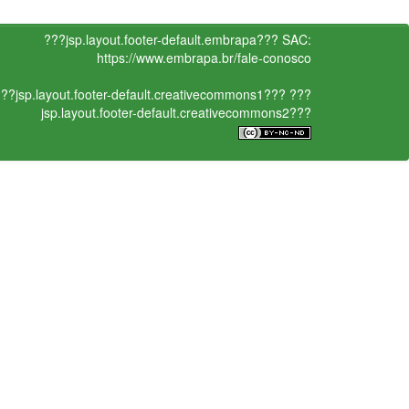
???jsp.layout.footer-default.embrapa???
SAC:
https://www.embrapa.br/fale-conosco
??jsp.layout.footer-default.creativecommons1???
???
jsp.layout.footer-default.creativecommons2???