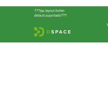
???jsp.layout.footer-
default.suportado???
?