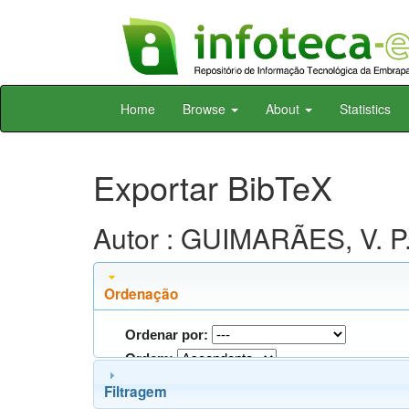
Skip
Home
Browse
About
Statistics
navigation
Exportar BibTeX
Autor : GUIMARÃES, V. P
Ordenação
Ordenar por:
Ordem:
Filtragem