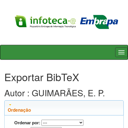
Skip
navigation
Exportar BibTeX
Autor : GUIMARÃES, E. P.
Ordenação
Ordenar por: