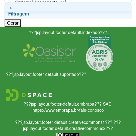
Ordem:
Filtragem
???jsp.layout.footer-default.indexado???
???jsp.layout.footer-default.suportado???
???jsp.layout.footer-default.embrapa???
SAC:
https://www.embrapa.br/fale-conosco
???jsp.layout.footer-default.creativecommons1???
???
jsp.layout.footer-default.creativecommons2???