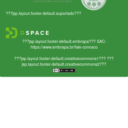
???jsp.layout.footer-default.suportado???
???jsp.layout.footer-default.embrapa???
SAC:
https://www.embrapa.br/fale-conosco
???jsp.layout.footer-default.creativecommons1???
???
jsp.layout.footer-default.creativecommons2???